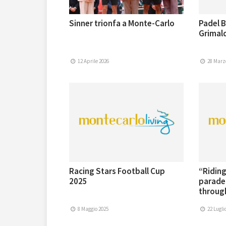
Sinner trionfa a Monte-Carlo
Padel B
Grimal
12 Aprile 2026
28 Marz
Racing Stars Football Cup
“Riding
2025
parade
through
8 Maggio 2025
22 Lugli