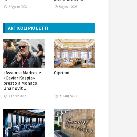
5 Agosto 2026
5 Agosto 2026
ARTICOLI PIÙ LETTI
«Assunta Madre» e
Cipriani
«Caviar Kaspia»
presto a Monaco.
Una novit ...
7 Aprile 2017
20 Giugno 2018