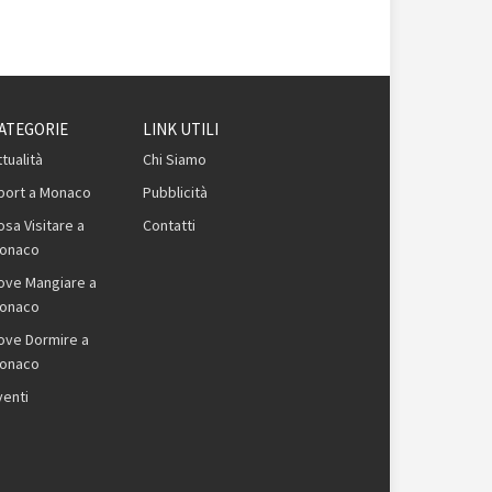
ATEGORIE
LINK UTILI
ttualità
Chi Siamo
port a Monaco
Pubblicità
osa Visitare a
Contatti
onaco
ove Mangiare a
onaco
ove Dormire a
onaco
venti