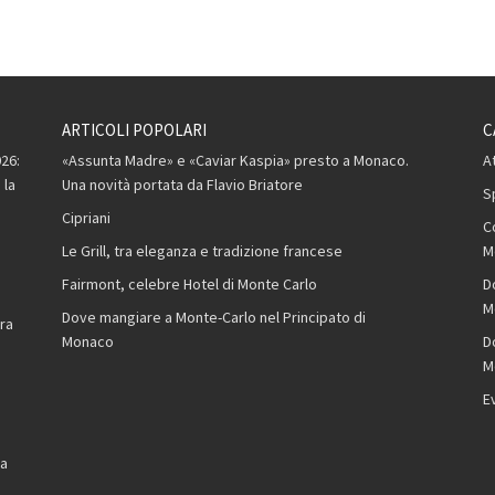
ARTICOLI POPOLARI
C
26:
«Assunta Madre» e «Caviar Kaspia» presto a Monaco.
A
 la
Una novità portata da Flavio Briatore
S
Cipriani
C
Le Grill, tra eleganza e tradizione francese
M
Fairmont, celebre Hotel di Monte Carlo
D
,
M
Dove mangiare a Monte-Carlo nel Principato di
ra
Monaco
D
M
E
la