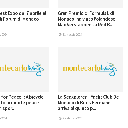
est Expo dal 7 aprile al
Gran Premio di Formula1 di
di Forum di Monaco
Monaco: ha vinto l’olandese
Max Verstappen su Red B...
o 2024
31 Maggio 2023
 for Peace”: A bicycle
La Seaxplorer – Yacht Club De
 to promote peace
Monaco di Boris Hermann
 spor...
arriva al quinto p...
o 2024
8 Febbraio 2021