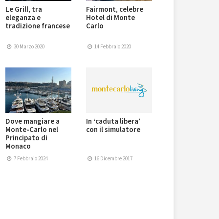
Le Grill, tra
Fairmont, celebre
eleganza e
Hotel di Monte
tradizione francese
Carlo
30 Marzo 2020
14 Febbraio 2020
Dove mangiare a
In ‘caduta libera’
Monte-Carlo nel
con il simulatore
Principato di
Monaco
7 Febbraio 2024
16 Dicembre 2017