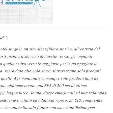
eve”?
otel sorge in un sito alberghiero storico, all’entrata del
tri ospiti, il servizio di navette verso gli impianti
n quella estiva verso le seggiovie per le passeggiate in
a verrá data alla colazione: si troveranno solo prodotti
io quelli Agrimontana e comunque solo prodotti haut de
orpo, abbiamo creato una SPA di 200 mq di ultima
zi, bagno turco, sauna, docce emozionali ed una sala relax
un ambiente ovattato ed adatto al riposo. La SPA comprende
tre che una bella sala fitness con macchine Technogym.