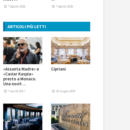
7 Agosto 2026
7 Agosto 2026
ARTICOLI PIÙ LETTI
«Assunta Madre» e
Cipriani
«Caviar Kaspia»
presto a Monaco.
Una novit ...
7 Aprile 2017
20 Giugno 2018