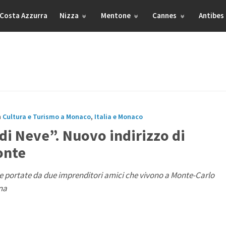
Costa Azzurra
Nizza
Mentone
Cannes
Antibes
n
Cultura e Turismo a Monaco
,
Italia e Monaco
o di Neve”. Nuovo indirizzo di
onte
 portate da due imprenditori amici che vivono a Monte-Carlo
na