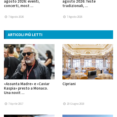
agosto 2026: eventi,
agosto 2026: feste
concerti, most ...
tradizionali, ...
7 Agosto 2026
7 Agosto 2026
ARTICOLI PIÙ LETTI
«Assunta Madre» e «Caviar
Cipriani
Kaspia» presto a Monaco.
Una novit ...
7 Aprile 2017
20 Giugno 2018