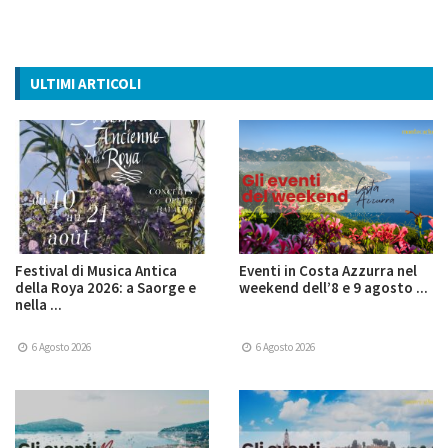
ULTIMI ARTICOLI
Festival di Musica Antica
Eventi in Costa Azzurra nel
della Roya 2026: a Saorge e
weekend dell’8 e 9 agosto ...
nella ...
6 Agosto 2026
6 Agosto 2026