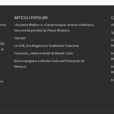
ARTICOLI POPOLARI
C
osto
«Assunta Madre» e «Caviar Kaspia» presto a Monaco.
A
Una novità portata da Flavio Briatore
S
Cipriani
C
26:
Le Grill, tra eleganza e tradizione francese
M
 la
Fairmont, celebre Hotel di Monte Carlo
D
M
Dove mangiare a Monte-Carlo nel Principato di
Monaco
D
M
,
E
ra