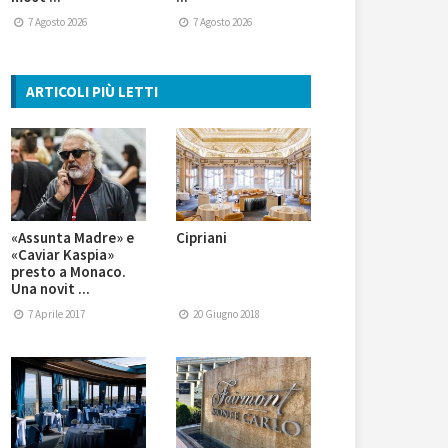
7 Agosto 2026
7 Agosto 2026
ARTICOLI PIÙ LETTI
«Assunta Madre» e
Cipriani
«Caviar Kaspia»
presto a Monaco.
Una novit ...
7 Aprile 2017
20 Giugno 2018