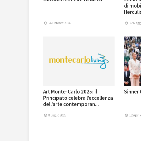
di mobi
Herculi
24 Ottobre 2024
22 Maggi
Art Monte-Carlo 2025: il
Sinner 
Principato celebra l’eccellenza
dell’arte contemporan...
8 Luglio 2025
12 April