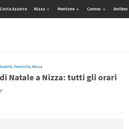
Costa Azzurra
Nizza
Mentone
Cannes
Antibes
tualità
,
Festività
,
Nizza
di Natale a Nizza: tutti gli orari
za