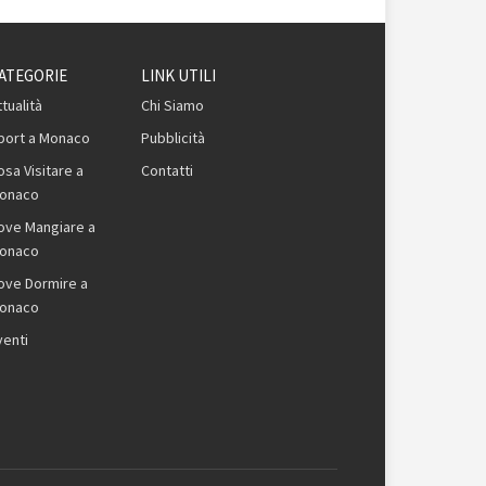
ATEGORIE
LINK UTILI
ttualità
Chi Siamo
port a Monaco
Pubblicità
osa Visitare a
Contatti
onaco
ove Mangiare a
onaco
ove Dormire a
onaco
venti