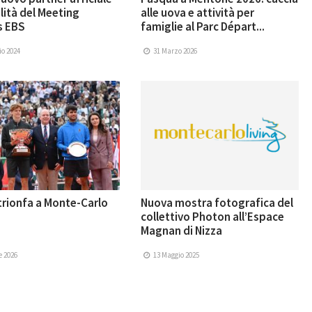
lità del Meeting
alle uova e attività per
s EBS
famiglie al Parc Départ...
o 2024
31 Marzo 2026
trionfa a Monte-Carlo
Nuova mostra fotografica del
collettivo Photon all’Espace
Magnan di Nizza
e 2026
13 Maggio 2025