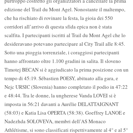
purtroppo costretto gli organizzatori a cancellare la prima
edizione del Trail du Mont Agel. Nonostante il maltempo,
che ha rischiato di rovinare la festa, la gioia dei 550
corridori all’arrivo di questa sfida epica non è stata
scalfita. I partecipanti iscritti al Trail du Mont Agel che lo
desideravano potevano partecipare al City Trail alle 8:45.
Sotto una pioggia torrenziale, i coraggiosi partecipanti
hanno affrontato oltre 1.100 gradini in salita. Il sloveno
Timotej BECAN si è aggiudicato la prima posizione con un
tempo di 45:19. Sébastien POESY, abituato alla gara, e
Nejc URSIC (Slovenia) hanno completato il podio in 47:22
e 48:44. Tra le donne, la ungherese Vanda LOVEI si è
imposta in 56:21 davanti a Aurélie DELATTAIGNANT
(58:03) e Katia Lisa OPERTA (58:38). Goeffrey LANOE e
Nadezhda SOLOVEVA, membri dell’AS Monaco
Athlétisme, si sono classificati rispettivamente al 4° e al 5°