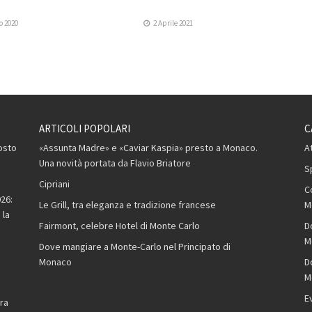
o 2020
2 Aprile 2021
ARTICOLI POPOLARI
C
osto
«Assunta Madre» e «Caviar Kaspia» presto a Monaco.
A
Una novità portata da Flavio Briatore
S
Cipriani
C
26:
Le Grill, tra eleganza e tradizione francese
M
 la
Fairmont, celebre Hotel di Monte Carlo
D
M
Dove mangiare a Monte-Carlo nel Principato di
Monaco
D
M
,
E
ra