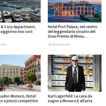
c & Cosy Appartment,
Hotel Port Palace, nel centro
soggiorno low cost
del leggendario circuito del
Gran Premio di Mona...
o 2020
28 Febbraio 2020
ador-Monaco, Hotel
Karl Lagerfeld: La casa da
e a prezzi competitivi
sogno a Monaco è all’asta