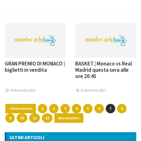
GRAN PREMIO DI MONACO |
BASKET | Monaco vs Real
biglietti in vendita
Madrid questa sera alle
ore 20:45
24 Novembre 2023
16 Novembre 2023
« Precedente
1
2
3
4
5
6
7
8
9
10
11
12
Successivo »
ULTIMI ARTICOLI