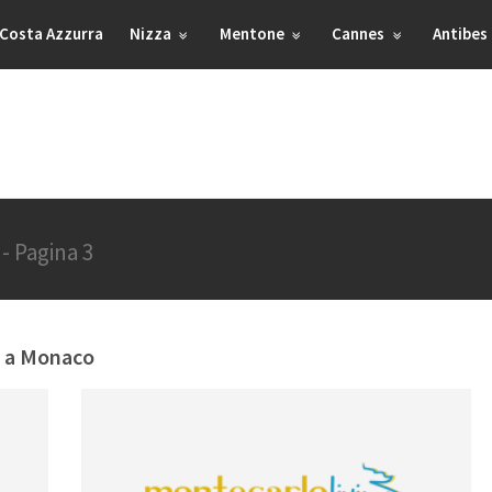
Costa Azzurra
Nizza
Mentone
Cannes
Antibes
o
- Pagina 3
e a Monaco