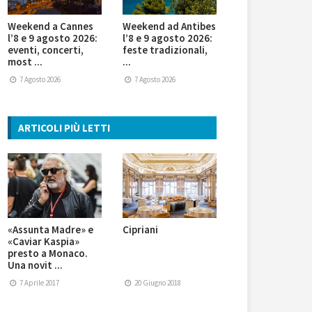
Weekend a Cannes
Weekend ad Antibes
l’8 e 9 agosto 2026:
l’8 e 9 agosto 2026:
eventi, concerti,
feste tradizionali,
most ...
...
7 Agosto 2026
7 Agosto 2026
ARTICOLI PIÙ LETTI
«Assunta Madre» e
Cipriani
«Caviar Kaspia»
presto a Monaco.
Una novit ...
7 Aprile 2017
20 Giugno 2018