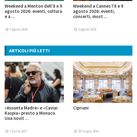
Weekend a Menton dell’8 e 9
Weekend a Cannes l’8 e 9
agosto 2026: eventi, cultura
agosto 2026: eventi,
e a ...
concerti, most ...
5 Agosto 2026
5 Agosto 2026
ARTICOLI PIÙ LETTI
«Assunta Madre» e «Caviar
Cipriani
Kaspia» presto a Monaco.
Una novit ...
7 Aprile 2017
20 Giugno 2018