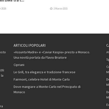
n bike tra t...
e 2026
2 Marzo 2021
ARTICOLI POPOLARI
C
osto
«Assunta Madre» e «Caviar Kaspia» presto a Monaco.
A
Una novità portata da Flavio Briatore
S
Cipriani
C
26:
Le Grill, tra eleganza e tradizione francese
M
 la
Fairmont, celebre Hotel di Monte Carlo
D
M
Dove mangiare a Monte-Carlo nel Principato di
Monaco
D
M
,
E
ra