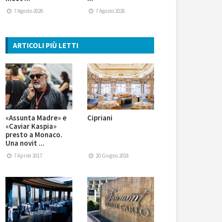
7 Agosto 2026
7 Agosto 2026
ARTICOLI PIÙ LETTI
«Assunta Madre» e
Cipriani
«Caviar Kaspia»
presto a Monaco.
Una novit ...
7 Aprile 2017
20 Giugno 2018