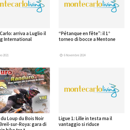
arlo: arriva a Luglio il
“Pétanque en fête”: il 1°
 International
torneo di bocce a Mentone
no 2021
6 Novembre 2024
du Loup du Bois Noir
Ligue 1: Lille in testa ma il
Breil-sur-Roya: gara di
vantaggio si riduce