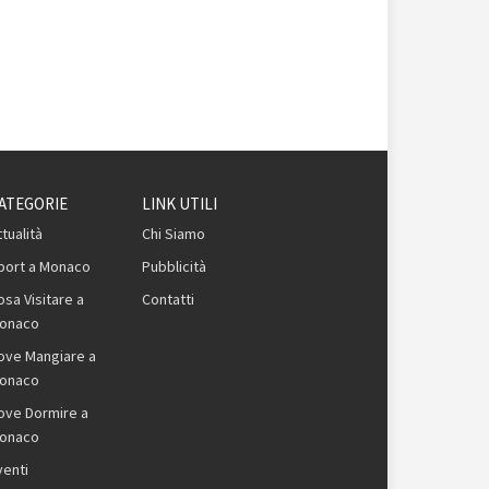
ATEGORIE
LINK UTILI
ttualità
Chi Siamo
port a Monaco
Pubblicità
osa Visitare a
Contatti
onaco
ove Mangiare a
onaco
ove Dormire a
onaco
venti