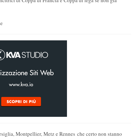
ncitrici di Coppa di Francia e Coppa di lega se non già
ue
siglia, Montpellier, Metz e Rennes che certo non stanno