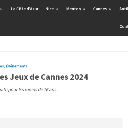
La Côte d’Azur
Nice
Menton
Cannes
Anti
Con
es
,
Événements
des Jeux de Cannes 2024
tuite pour les moins de 16 ans.