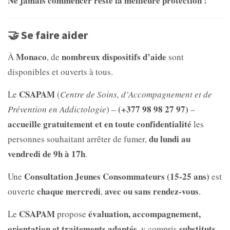
Ne jamais commencer reste la meilleure protection !
🤝 Se faire aider
Monaco
nombreux dispositifs d’aide
À
, de
sont
disponibles et ouverts à tous.
CSAPAM
Le
(
Centre de Soins, d’Accompagnement et de
(+377 98 98 27 97)
Prévention en Addictologie
) –
–
accueille gratuitement et en toute confidentialité
les
du lundi au
personnes souhaitant arrêter de fumer,
vendredi de 9h à 17h
.
Consultation Jeunes Consommateurs (15-25 ans)
Une
est
chaque mercredi
avec ou sans rendez-vous
ouverte
,
.
CSAPAM
évaluation, accompagnement,
Le
propose
orientation et traitements adaptés
substituts
, y compris