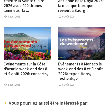
célèbre la Sainte Claire
Ancienne de la Roya 2026:
2026 avec 400 drones
la musique baroque
lumineux : la ...
revient à Saorg...
7 août 2026
6 août 2026
Événements sur la Côte
Événements à Monaco le
d’Azur le week-end des 8
week-end des 8 et 9 août
et 9 août 2026: concerts,
2026: expositions,
...
festivals, vi...
6 août 2026
6 août 2026
Vous pourriez aussi être intéressé par: