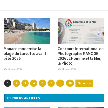
Monaco modernise la
Concours International de
plage du Larvotto avant
Photographie RAMOGE
l’été 2026
2026 : L’Homme et la Mer,
la Photo...
17 mars 2026
11 mars 2026
1
2
3
4
5
6
…
10
Suivant »
DERNIERS ARTICLES