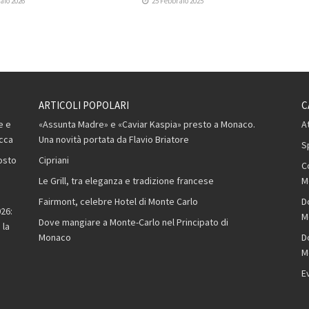
aio 2026
25 Febbraio 2025
ARTICOLI POPOLARI
C
e e
«Assunta Madre» e «Caviar Kaspia» presto a Monaco.
A
occa
Una novità portata da Flavio Briatore
S
osto
Cipriani
C
Le Grill, tra eleganza e tradizione francese
M
Fairmont, celebre Hotel di Monte Carlo
D
26:
M
Dove mangiare a Monte-Carlo nel Principato di
 la
Monaco
D
M
E
,