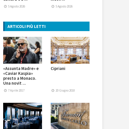
5 Agosto 2026
5 Agosto 2026
ARTICOLI PIÙ LETTI
«Assunta Madre» e
Cipriani
«Caviar Kaspia»
presto a Monaco.
Una novit ...
7 Aprile 2017
20 Giugno 2018