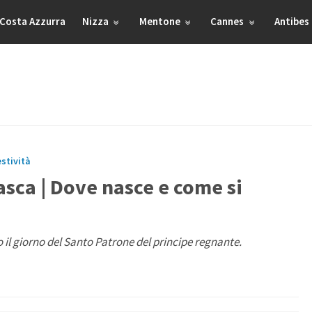
Costa Azzurra
Nizza
Mentone
Cannes
Antibes
estività
sca | Dove nasce e come si
to il giorno del Santo Patrone del principe regnante.