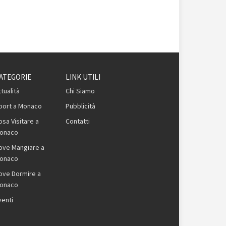
ATEGORIE
LINK UTILI
ttualità
Chi Siamo
port a Monaco
Pubblicità
osa Visitare a
Contatti
onaco
ove Mangiare a
onaco
ove Dormire a
onaco
venti