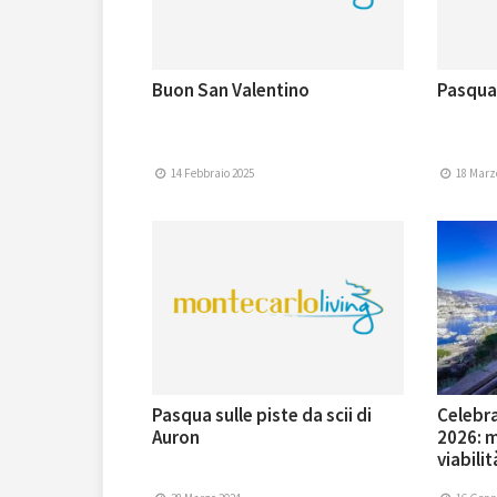
Buon San Valentino
Pasqua
14 Febbraio 2025
18 Marz
Pasqua sulle piste da scii di
Celebra
Auron
2026: m
viabilit