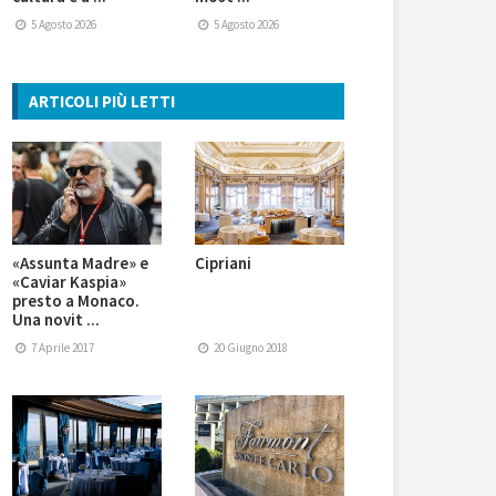
5 Agosto 2026
5 Agosto 2026
ARTICOLI PIÙ LETTI
«Assunta Madre» e
Cipriani
«Caviar Kaspia»
presto a Monaco.
Una novit ...
7 Aprile 2017
20 Giugno 2018