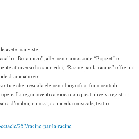
le avete mai viste!
aca” o “Britannico”, alle meno conosciute “Bajazet” o
amente attraverso la commedia, “Racine par la racine” offre un
rande drammaturgo.
n vortice che mescola elementi biografici, frammenti di
e opere. La regia inventiva gioca con questi diversi registri:
teatro d’ombra, mimica, commedia musicale, teatro
ctacle/257/racine-par-la-racine