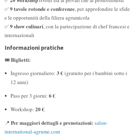
20 workshop
✅
rivolti sia ai privati che ai professionisti
9 tavole rotonde e conferenze
✅
, per approfondire le sfide
e le opportunità della filiera agrumicola
9 show culinari
✅
, con la partecipazione di chef francesi e
internazionali
Informazioni pratiche
Biglietti:
🎟
3 €
Ingresso giornaliero:
(gratuito per i bambini sotto i
12 anni)
6 €
Pass per 3 giorni:
20 €
Workshop:
Per maggiori dettagli e prenotazioni:
📍
salon-
international-agrume.com