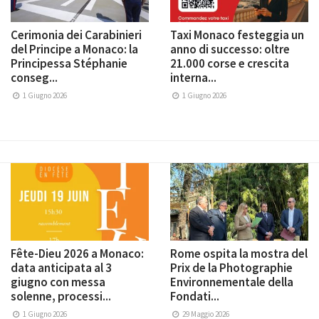
Cerimonia dei Carabinieri
Taxi Monaco festeggia un
del Principe a Monaco: la
anno di successo: oltre
Principessa Stéphanie
21.000 corse e crescita
conseg...
interna...
1 Giugno 2026
1 Giugno 2026
Fête-Dieu 2026 a Monaco:
Rome ospita la mostra del
data anticipata al 3
Prix de la Photographie
giugno con messa
Environnementale della
solenne, processi...
Fondati...
1 Giugno 2026
29 Maggio 2026