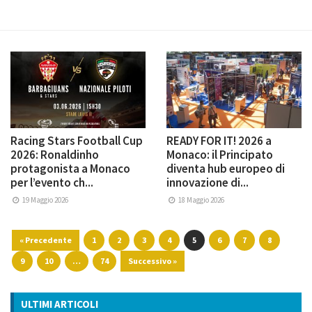
Racing Stars Football Cup
READY FOR IT! 2026 a
2026: Ronaldinho
Monaco: il Principato
protagonista a Monaco
diventa hub europeo di
per l’evento ch...
innovazione di...
19 Maggio 2026
18 Maggio 2026
« Precedente
1
2
3
4
5
6
7
8
9
10
…
74
Successivo »
ULTIMI ARTICOLI