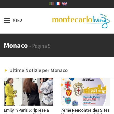
Monaco
- Pagina 5
Ultime Notizie per Monaco
Emily in Paris 6: riprese a
7ème Rencontre des Sites