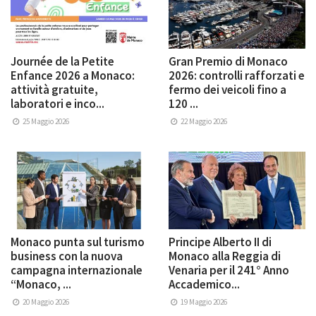
Journée de la Petite
Gran Premio di Monaco
Enfance 2026 a Monaco:
2026: controlli rafforzati e
attività gratuite,
fermo dei veicoli fino a
laboratori e inco...
120 ...
25 Maggio 2026
22 Maggio 2026
Monaco punta sul turismo
Principe Alberto II di
business con la nuova
Monaco alla Reggia di
campagna internazionale
Venaria per il 241° Anno
“Monaco, ...
Accademico...
20 Maggio 2026
19 Maggio 2026