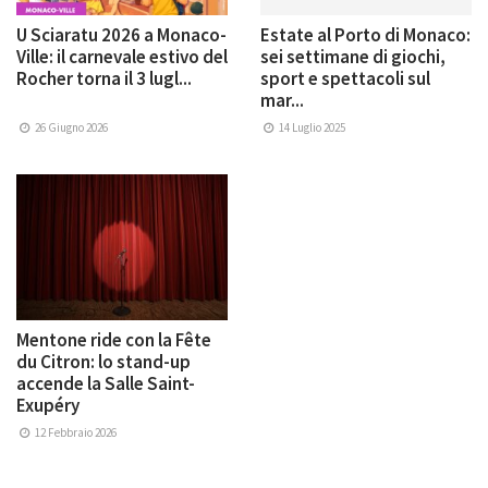
U Sciaratu 2026 a Monaco-
Estate al Porto di Monaco:
Ville: il carnevale estivo del
sei settimane di giochi,
Rocher torna il 3 lugl...
sport e spettacoli sul
mar...
26 Giugno 2026
14 Luglio 2025
Mentone ride con la Fête
du Citron: lo stand-up
accende la Salle Saint-
Exupéry
12 Febbraio 2026