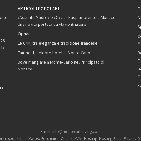
ARTICOLI POPOLARI
C
osto
«Assunta Madre» e «Caviar Kaspia» presto a Monaco.
A
Una novità portata da Flavio Briatore
S
Cipriani
C
26:
Le Grill, tra eleganza e tradizione francese
M
 la
Fairmont, celebre Hotel di Monte Carlo
D
M
Dove mangiare a Monte-Carlo nel Principato di
Monaco
D
M
,
E
ra
Email:
info@montecarloliving.com
ore responsabile: Matteo Forcherio
-
Credits:
KVA
-
Hosting:
Hosting Stak
-
Privacy &