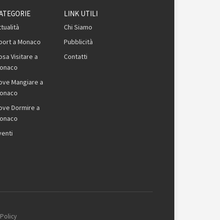
ATEGORIE
LINK UTILI
ttualità
Chi Siamo
port a Monaco
Pubblicità
osa Visitare a
Contatti
onaco
ove Mangiare a
onaco
ove Dormire a
onaco
venti
 Policy