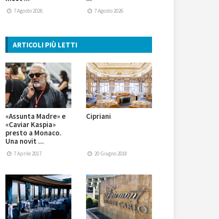
7 Agosto 2026
7 Agosto 2026
ARTICOLI PIÙ LETTI
«Assunta Madre» e
Cipriani
«Caviar Kaspia»
presto a Monaco.
Una novit ...
7 Aprile 2017
20 Giugno 2018