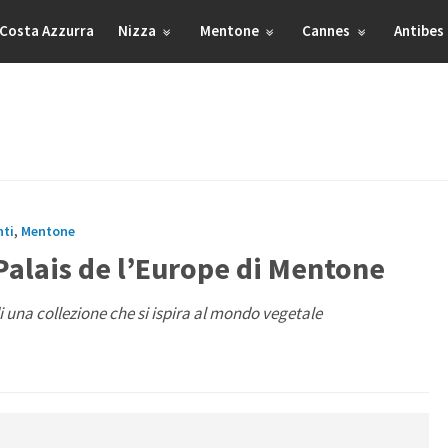
Costa Azzurra
Nizza
Mentone
Cannes
Antibes
nti
,
Mentone
 Palais de l’Europe di Mentone
di una collezione che si ispira al mondo vegetale