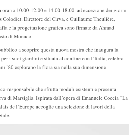
on orario 10:00-12:00 e 14:00-18:00, ad eccezione dei giorni
as Colodiet, Direttore del Cirva, e Guillaume Theulière,
afia e la progettazione grafica sono firmate da Ahmad
osio di Monaco.
 pubblico a scoprire questa nuova mostra che inaugura la
per i suoi giardini e situata al confine con l’Italia, celebra
nni ’80 esplorano la flora sia nella sua dimensione
co-responsabile che sfrutta moduli esistenti e presenta
Cirva di Marsiglia. Ispirata dall’opera di Emanuele Coccia “La
alais de l’Europe accoglie una selezione di lavori della
etale.