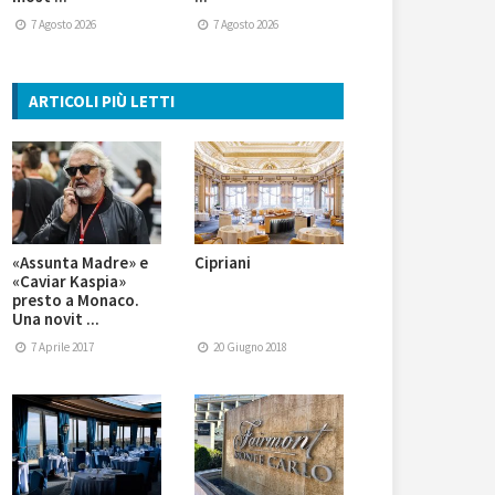
7 Agosto 2026
7 Agosto 2026
ARTICOLI PIÙ LETTI
«Assunta Madre» e
Cipriani
«Caviar Kaspia»
presto a Monaco.
Una novit ...
7 Aprile 2017
20 Giugno 2018