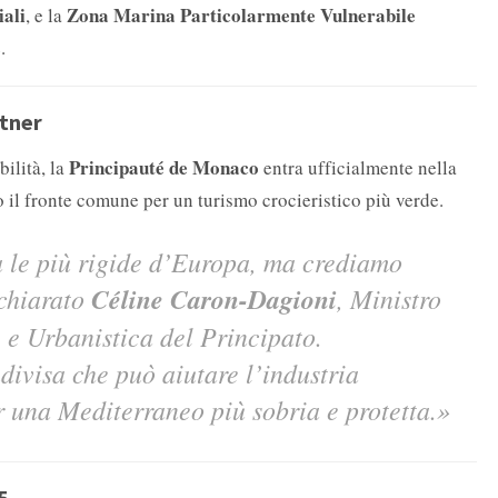
iali
Zona Marina Particolarmente Vulnerabile
, e la
.
tner
Principauté de Monaco
ilità, la
entra ufficialmente nella
o il fronte comune per un turismo crocieristico più verde.
a le più rigide d’Europa, ma crediamo
Céline Caron-Dagioni
ichiarato
, Ministro
e e Urbanistica del Principato.
ivisa che può aiutare l’industria
er una Mediterraneo più sobria e protetta.»
5