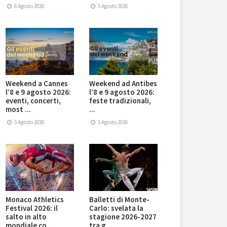
6 Agosto 2026
5 Agosto 2026
Weekend a Cannes
Weekend ad Antibes
l’8 e 9 agosto 2026:
l’8 e 9 agosto 2026:
eventi, concerti,
feste tradizionali,
most ...
...
5 Agosto 2026
5 Agosto 2026
Monaco Athletics
Balletti di Monte-
Festival 2026: il
Carlo: svelata la
salto in alto
stagione 2026-2027
mondiale co ...
tra g ...