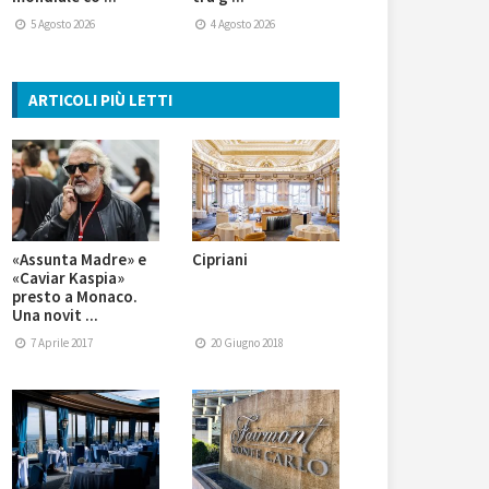
5 Agosto 2026
4 Agosto 2026
ARTICOLI PIÙ LETTI
«Assunta Madre» e
Cipriani
«Caviar Kaspia»
presto a Monaco.
Una novit ...
7 Aprile 2017
20 Giugno 2018