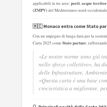
porti
acque territor
applicabili in tre aree:
,
(ZMPV)
del Mediterraneo nord-occidentale
🇲🇨 Monaco entra come Stato par
Con un impegno di lunga data per la sostenib
Stato partner
Carta 2025 come
, rafforzand
«Le nostre norme sono già tr
nello sforzo collettivo», ha d
delle Infrastrutture, Ambient
«Questa carta è una base cond
crocieristica a migliorare, p
🔍 Principali novità della Carta 202