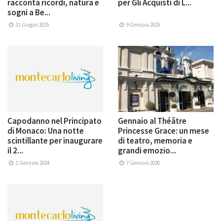
racconta ricordi, natura e
per Gli Acquisti di L...
sogni a Be...
11 Giugno 2025
9 Gennaio 2025
Capodanno nel Principato
Gennaio al Théâtre
di Monaco: Una notte
Princesse Grace: un mese
scintillante per inaugurare
di teatro, memoria e
il 2...
grandi emozio...
1 Gennaio 2024
7 Gennaio 2026