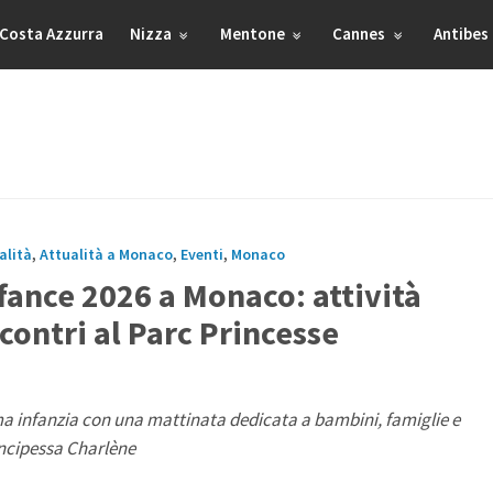
Costa Azzurra
Nizza
Mentone
Cannes
Antibes
alità
,
Attualità a Monaco
,
Eventi
,
Monaco
fance 2026 a Monaco: attività
ncontri al Parc Princesse
ima infanzia con una mattinata dedicata a bambini, famiglie e
rincipessa Charlène