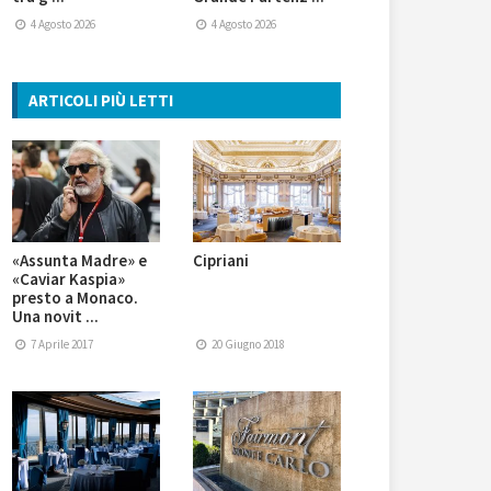
4 Agosto 2026
4 Agosto 2026
ARTICOLI PIÙ LETTI
«Assunta Madre» e
Cipriani
«Caviar Kaspia»
presto a Monaco.
Una novit ...
7 Aprile 2017
20 Giugno 2018