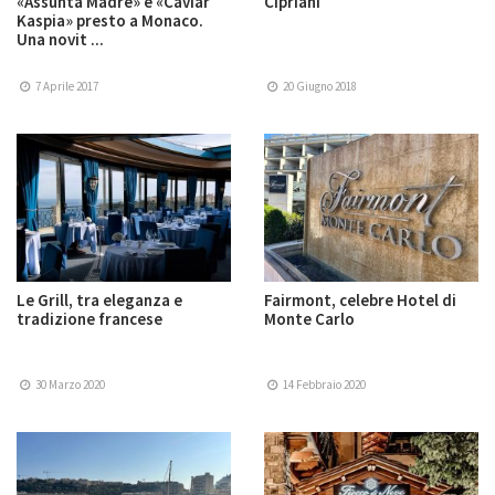
«Assunta Madre» e «Caviar
Cipriani
Kaspia» presto a Monaco.
Una novit ...
7 Aprile 2017
20 Giugno 2018
Le Grill, tra eleganza e
Fairmont, celebre Hotel di
tradizione francese
Monte Carlo
30 Marzo 2020
14 Febbraio 2020