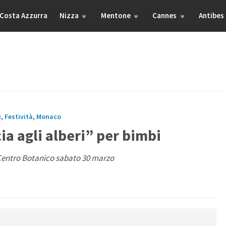
Costa Azzurra
Nizza
Mentone
Cannes
Antibes
i
,
Festività
,
Monaco
a agli alberi” per bimbi
l Centro Botanico sabato 30 marzo