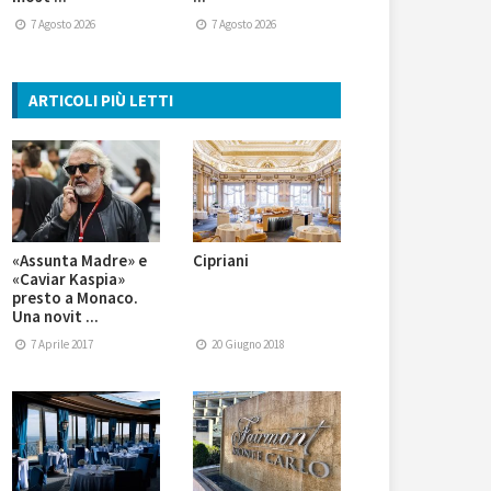
7 Agosto 2026
7 Agosto 2026
ARTICOLI PIÙ LETTI
«Assunta Madre» e
Cipriani
«Caviar Kaspia»
presto a Monaco.
Una novit ...
7 Aprile 2017
20 Giugno 2018