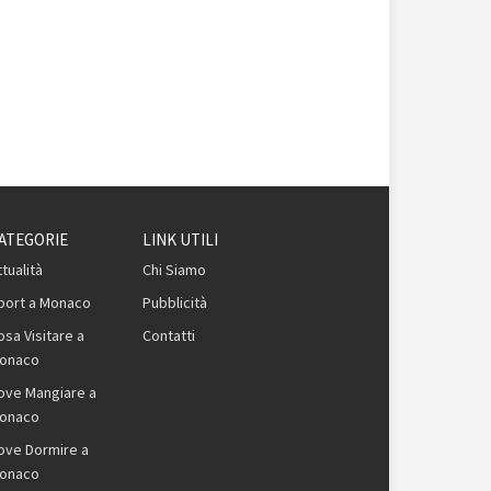
ATEGORIE
LINK UTILI
ttualità
Chi Siamo
port a Monaco
Pubblicità
osa Visitare a
Contatti
onaco
ove Mangiare a
onaco
ove Dormire a
onaco