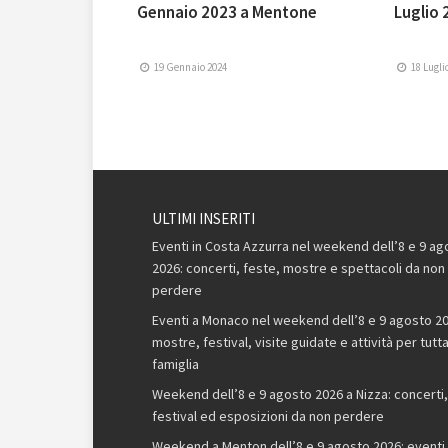
Gennaio 2023 a Mentone
Luglio 
19 Gennaio 2024
18 Lugli
ULTIMI INSERITI
Eventi in Costa Azzurra nel weekend dell’8 e 9 ag
2026: concerti, feste, mostre e spettacoli da non
perdere
Eventi a Monaco nel weekend dell’8 e 9 agosto 20
mostre, festival, visite guidate e attività per tutta
famiglia
Weekend dell’8 e 9 agosto 2026 a Nizza: concerti,
festival ed esposizioni da non perdere
Weekend a Menton dell’8 e 9 agosto 2026: eventi