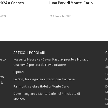
2024 a Cannes
Luna Park di Monte-Carlo
o 2024
1 Novembre 2016
ARTICOLI POPOLARI
C
osto
«Assunta Madre» e «Caviar Kaspia» presto a Monaco.
A
Una novità portata da Flavio Briatore
S
Cipriani
C
26:
Le Grill, tra eleganza e tradizione francese
M
 la
Fairmont, celebre Hotel di Monte Carlo
D
M
Dove mangiare a Monte-Carlo nel Principato di
Monaco
D
M
,