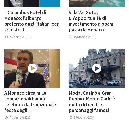
Il Columbus Hotel di
Villa Val Goto,
Monaco: l’albergo
un’opportunità di
preferito dagli italiani per
investimento a pochi
le feste d...
passi da Monaco
2 Dicembre 2016
15 Dicembre 2016
A Monaco circa mille
Moda, Casinò e Gran
connazionali hanno
Premio. Monte Carlo è
celebrato la tradizionale
meta di turisti e
festa degli ...
personaggi famosi
7 Dicembre 2016
8 Febbraio 2018