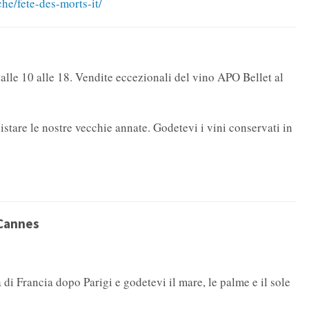
he/fete-des-morts-it/
le 10 alle 18. Vendite eccezionali del vino APO Bellet al
tare le nostre vecchie annate. Godetevi i vini conservati in
-Cannes
di Francia dopo Parigi e godetevi il mare, le palme e il sole