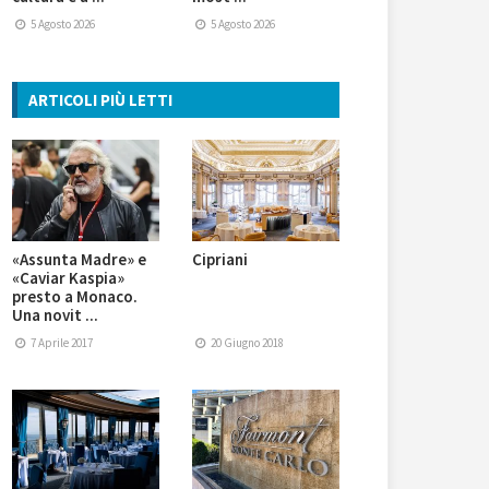
5 Agosto 2026
5 Agosto 2026
ARTICOLI PIÙ LETTI
«Assunta Madre» e
Cipriani
«Caviar Kaspia»
presto a Monaco.
Una novit ...
7 Aprile 2017
20 Giugno 2018