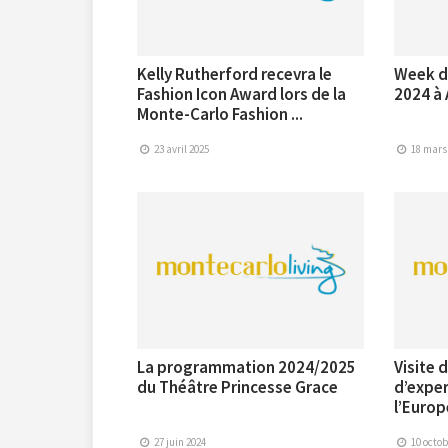
Kelly Rutherford recevra le
Week du
Fashion Icon Award lors de la
2024 à 
Monte-Carlo Fashion ...
23 avril 2025
18 mars
La programmation 2024/2025
Visite 
du Théâtre Princesse Grace
d’exper
l’Europe
27 juin 2024
10 octob