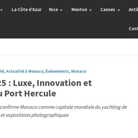
La Côte d’Azur
Nice
Menton
Cannes
Anti
Con
ité
,
Actualité à Monaco
,
Événements
,
Monaco
 : Luxe, Innovation et
 Port Hercule
YS confirme Monaco comme capitale mondiale du yachting de
s et expositions photographiques