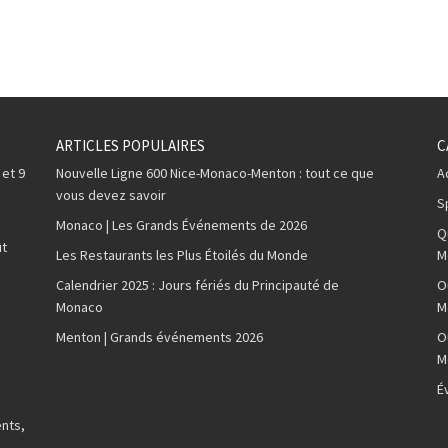
ARTICLES POPULAIRES
C
 et 9
Nouvelle Ligne 600 Nice-Monaco-Menton : tout ce que
A
vous devez savoir
S
Monaco | Les Grands Événements de 2026
Q
ût
Les Restaurants les Plus Étoilés du Monde
M
Calendrier 2025 : Jours fériés du Principauté de
O
Monaco
M
Menton | Grands événements 2026
O
M
É
nts,