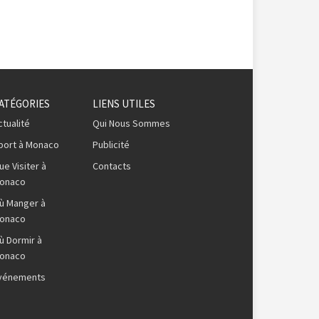
ATÉGORIES
LIENS UTILES
ctualité
Qui Nous Sommes
port à Monaco
Publicité
ue Visiter à
Contacts
onaco
ù Manger à
onaco
ù Dormir à
onaco
vénements