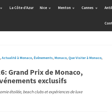
La Côte d’Azur
Nice
Menton
Cannes
Anti
Con
,
Actualité à Monaco
,
Événements
,
Monaco
,
Que Visiter à Monaco
,
26: Grand Prix de Monaco,
événements exclusifs
mie étoilée, beach clubs et expériences de luxe