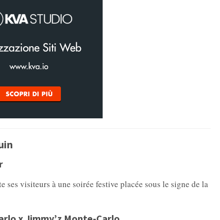
uin
r
 ses visiteurs à une soirée festive placée sous le signe de la
arlo x Jimmy’z Monte-Carlo