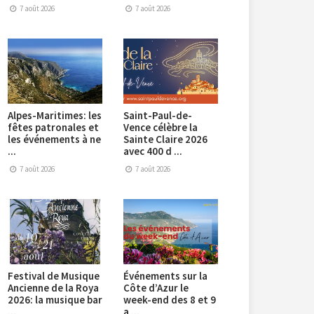
7 août 2026
7 août 2026
Alpes-Maritimes: les
Saint-Paul-de-
fêtes patronales et
Vence célèbre la
les événements à ne
Sainte Claire 2026
...
avec 400 d ...
7 août 2026
7 août 2026
Festival de Musique
Événements sur la
Ancienne de la Roya
Côte d’Azur le
2026: la musique bar
week-end des 8 et 9
...
a ...