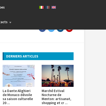
bes
tacts
DERNIERS ARTICLES
La Dante Alighieri
Marché Estival
de Monaco dévoile
Nocturne de
sa saison culturelle
Menton: artisanat,
20 ...
shopping et cr ...