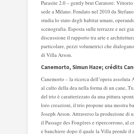
Parasite 2.0 – gently brut Curatore: Vittorio 
sede a Milano. Fondato nel 2010 da Stefano
studia lo stato degli habitat umani, operando
scenografia. Esposta sulle terrazze e nei gia
discussione il rapporto tra arte e architettur
particolare, pezzi volumetrici che dialogano
di Villa Arson.
Canemorto, Simun Haze; crédits Ca
Canemorto – la ricerca dell’opera assoluta At
al culto della dea nella forma di un cane, Txa
del trio è caratterizzato da una pittura spon
loro creazioni, il trio propone una mostra b
Joseph Arson. Attraverso la produzione di un 
il Passage des Fougères e ripercorrono, al cr
e banchiere dopo il quale la Villa prende i