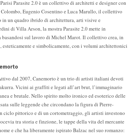
Parisi Parasite 2.0 è un collettivo di architetti e designer con
 Colombo, Eugenio Cosentino e Luca Marullo, il collettivo
 in un quadro ibrido di architettura, arti visive e
rdini di Villa Arson, la mostra Parasite 2.0 mette in
a basandosi sul lavoro di Michel Marot. Il collettivo crea, in
, esteticamente e simbolicamente, con i volumi architettonici
nemorto
tivo dal 2007, Canemorto è un trio di artisti italiani devoti
kurra. Vicini ai graffiti e legati all’art brut, l’immaginario
tanea e brutale. Nello spirito molto ironico ed esoterico delle
asata sulle leggende che circondano la figura di Pierre-
ciclo pittorico e di un cortometraggio, gli artisti investono
ocevia tra storia e finzione, le tappe della vita del mercante
l nome e che ha liberamente ispirato Balzac nel suo romanzo: