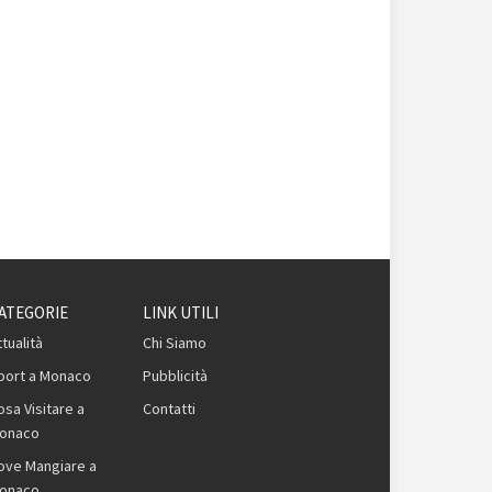
ATEGORIE
LINK UTILI
ttualità
Chi Siamo
port a Monaco
Pubblicità
osa Visitare a
Contatti
onaco
ove Mangiare a
onaco