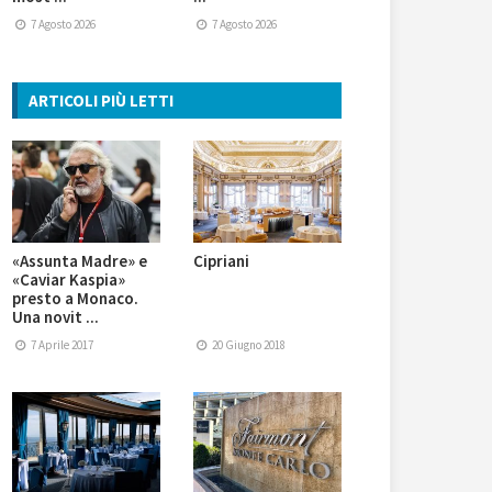
7 Agosto 2026
7 Agosto 2026
ARTICOLI PIÙ LETTI
«Assunta Madre» e
Cipriani
«Caviar Kaspia»
presto a Monaco.
Una novit ...
7 Aprile 2017
20 Giugno 2018