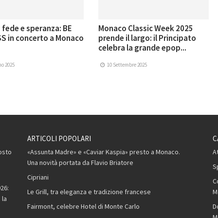
 fede e speranza: BE
Monaco Classic Week 2025
S in concerto a Monaco
prende il largo: il Principato
celebra la grande epop...
no 2025
10 Settembre 2025
ARTICOLI POPOLARI
C
osto
«Assunta Madre» e «Caviar Kaspia» presto a Monaco.
A
Una novità portata da Flavio Briatore
S
Cipriani
C
26:
Le Grill, tra eleganza e tradizione francese
M
 la
Fairmont, celebre Hotel di Monte Carlo
D
M