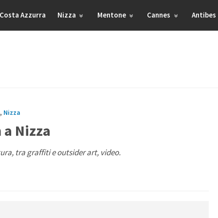
Costa Azzurra
Nizza
Mentone
Cannes
Antibes
,
Nizza
n a Nizza
ra, tra graffiti e outsider art, video.