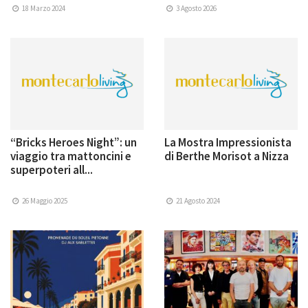
18 Marzo 2024
3 Agosto 2026
“Bricks Heroes Night”: un
La Mostra Impressionista
viaggio tra mattoncini e
di Berthe Morisot a Nizza
superpoteri all...
26 Maggio 2025
21 Agosto 2024