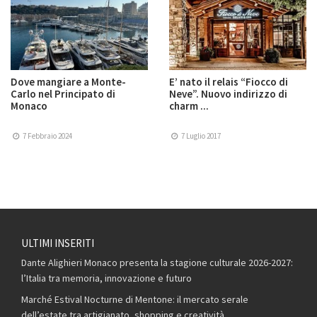
Dove mangiare a Monte-
E’ nato il relais “Fiocco di
Carlo nel Principato di
Neve”. Nuovo indirizzo di
Monaco
charm ...
7 Febbraio 2024
7 Luglio 2017
ULTIMI INSERITI
Dante Alighieri Monaco presenta la stagione culturale 2026-2027:
l’Italia tra memoria, innovazione e futuro
Marché Estival Nocturne di Mentone: il mercato serale
dell’estate tra artigianato, shopping e creatività