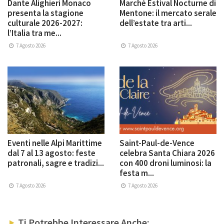
Dante Alighieri Monaco
Marché Estival Nocturne di
presenta la stagione
Mentone: il mercato serale
culturale 2026-2027:
dell’estate tra arti...
l’Italia tra me...
7 Agosto 2026
7 Agosto 2026
Eventi nelle Alpi Marittime
Saint-Paul-de-Vence
dal 7 al 13 agosto: feste
celebra Santa Chiara 2026
patronali, sagre e tradizi...
con 400 droni luminosi: la
festa m...
7 Agosto 2026
7 Agosto 2026
Ti Potrebbe Interessare Anche: