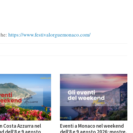
che:
https://www.festivalorguemonaco.com/
in Costa Azzurra nel
Eventi a Monaco nel weekend
 dell’8 e 9 agosto
dell’8 e 9 agosto 2026: mostre,