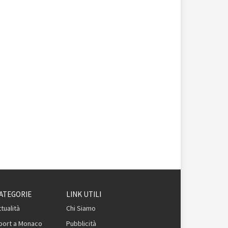
ATEGORIE
LINK UTILI
ttualità
Chi Siamo
port a Monaco
Pubblicità