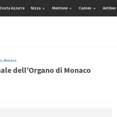
Costa Azzurra
Nizza
Mentone
Cannes
Antibes
ti
,
Monaco
nale dell’Organo di Monaco