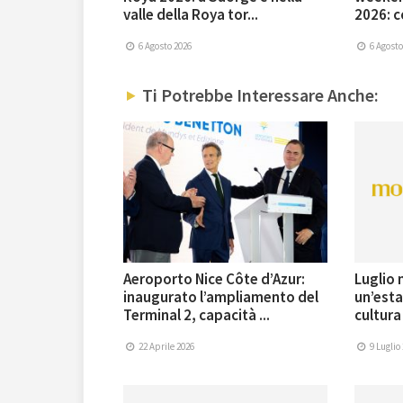
valle della Roya tor...
2026: co
6 Agosto 2026
6 Agosto
Ti Potrebbe Interessare Anche:
Aeroporto Nice Côte d’Azur:
Luglio 
inaugurato l’ampliamento del
un’esta
Terminal 2, capacità ...
cultura
22 Aprile 2026
9 Luglio