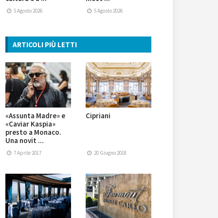
5 Agosto 2026
5 Agosto 2026
ARTICOLI PIÙ LETTI
«Assunta Madre» e
Cipriani
«Caviar Kaspia»
presto a Monaco.
Una novit ...
7 Aprile 2017
20 Giugno 2018