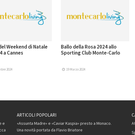
del Weekend di Natale
Ballo della Rosa 2024 allo
4 a Cannes
Sporting Club Monte-Carlo
mbre 2024
19 Marzo 2024
ARTICOLI POPOLARI
C
e e
«Assunta Madre» e «Caviar Kaspia» presto a Monaco.
A
occa
Una novità portata da Flavio Briatore
S