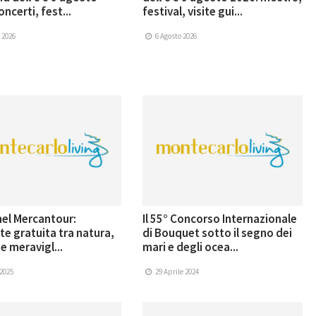
ncerti, fest...
festival, visite gui...
 2026
6 Agosto 2026
nel Mercantour:
Il 55° Concorso Internazionale
te gratuita tra natura,
di Bouquet sotto il segno dei
 e meravigl...
mari e degli ocea...
 2025
29 Aprile 2024