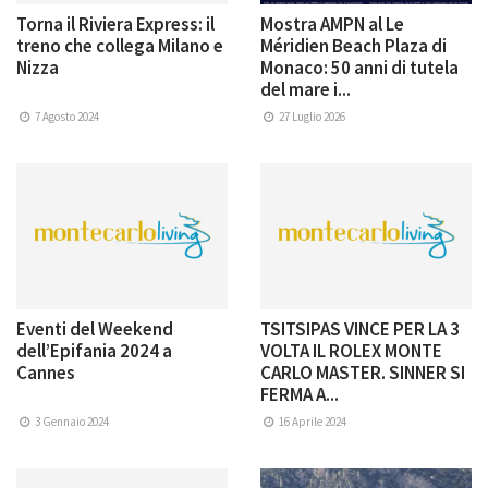
Torna il Riviera Express: il
Mostra AMPN al Le
treno che collega Milano e
Méridien Beach Plaza di
Nizza
Monaco: 50 anni di tutela
del mare i...
7 Agosto 2024
27 Luglio 2026
Eventi del Weekend
TSITSIPAS VINCE PER LA 3
dell’Epifania 2024 a
VOLTA IL ROLEX MONTE
Cannes
CARLO MASTER. SINNER SI
FERMA A...
3 Gennaio 2024
16 Aprile 2024