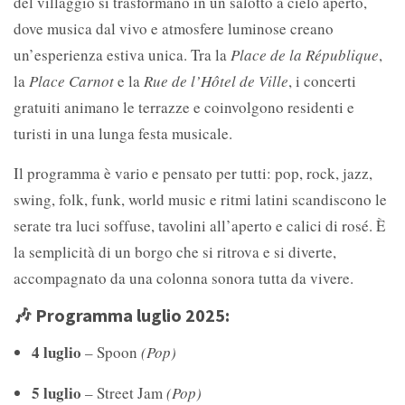
del villaggio si trasformano in un salotto a cielo aperto,
dove musica dal vivo e atmosfere luminose creano
un’esperienza estiva unica. Tra la
Place de la République
,
la
Place Carnot
e la
Rue de l’Hôtel de Ville
, i concerti
gratuiti animano le terrazze e coinvolgono residenti e
turisti in una lunga festa musicale.
Il programma è vario e pensato per tutti: pop, rock, jazz,
swing, folk, funk, world music e ritmi latini scandiscono le
serate tra luci soffuse, tavolini all’aperto e calici di rosé. È
la semplicità di un borgo che si ritrova e si diverte,
accompagnato da una colonna sonora tutta da vivere.
🎶
Programma luglio 2025:
4 luglio
– Spoon
(Pop)
5 luglio
– Street Jam
(Pop)