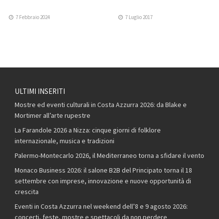
7 Febbraio 2024
7 Luglio 2017
ULTIMI INSERITI
Mostre ed eventi culturali in Costa Azzurra 2026: da Blake e
Mortimer all’arte rupestre
La Farandole 2026 a Nizza: cinque giorni di folklore
internazionale, musica e tradizioni
Palermo-Montecarlo 2026, il Mediterraneo torna a sfidare il vento
Monaco Business 2026: il salone B2B del Principato torna il 18
settembre con imprese, innovazione e nuove opportunità di
crescita
Eventi in Costa Azzurra nel weekend dell’8 e 9 agosto 2026:
concerti, feste, mostre e spettacoli da non perdere