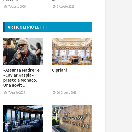
7 Agosto 2026
7 Agosto 2026
ARTICOLI PIÙ LETTI
«Assunta Madre» e
Cipriani
«Caviar Kaspia»
presto a Monaco.
Una novit ...
7 Aprile 2017
20 Giugno 2018