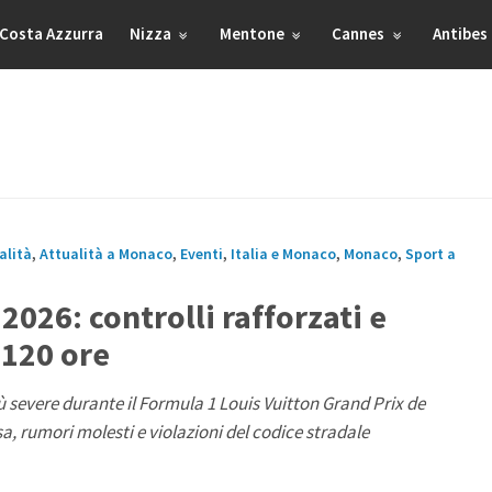
Costa Azzurra
Nizza
Mentone
Cannes
Antibes
alità
,
Attualità a Monaco
,
Eventi
,
Italia e Monaco
,
Monaco
,
Sport a
026: controlli rafforzati e
 120 ore
 severe durante il Formula 1 Louis Vuitton Grand Prix de
, rumori molesti e violazioni del codice stradale