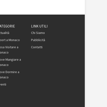
ATEGORIE
LINK UTILI
ttualità
Chi Siamo
port a Monaco
Pubblicità
osa Visitare a
Contatti
onaco
ove Mangiare a
onaco
ove Dormire a
onaco
venti