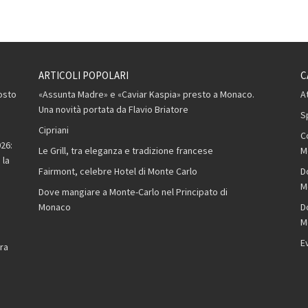
ARTICOLI POPOLARI
C
osto
«Assunta Madre» e «Caviar Kaspia» presto a Monaco.
A
Una novità portata da Flavio Briatore
S
Cipriani
C
26:
Le Grill, tra eleganza e tradizione francese
M
 la
Fairmont, celebre Hotel di Monte Carlo
D
M
Dove mangiare a Monte-Carlo nel Principato di
Monaco
D
M
,
E
ra