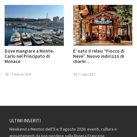
Dove mangiare a Monte-
E’ nato il relais “Fiocco di
Carlo nel Principato di
Neve”. Nuovo indirizzo di
Monaco
charm ...
7 Febbraio 2024
7 Luglio 2017
ULTIMI INSERITI
Weekend a Menton dell’8 e 9 agosto 2026: eventi, cultura e
appuntamenti da non perdere sulla Riviera Francese