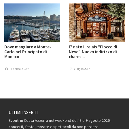
Dove mangiare a Monte-
E’ nato il relais “Fiocco di
Carlo nel Principato di
Neve”. Nuovo indirizzo di
Monaco
charm ...
7 Febbraio 2024
7 Luglio 2017
ULTIMI INSERITI
Eventi in Costa Azzurra nel weekend dell’8 e 9 agosto 2026:
concerti, feste, mostre e spettacoli da non perdere