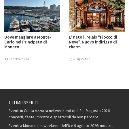
Dove mangiare a Monte-
E’ nato il relais “Fiocco di
Carlo nel Principato di
Neve”. Nuovo indirizzo di
Monaco
charm ...
7 Febbraio 2024
7 Luglio 2017
ULTIMI INSERITI
Eventi in Costa Azzurra nel weekend dell’8 e 9 agosto 2026:
concerti, feste, mostre e spettacoli da non perdere
Eventi a Monaco nel weekend dell’8 e 9 agosto 2026: mostre,