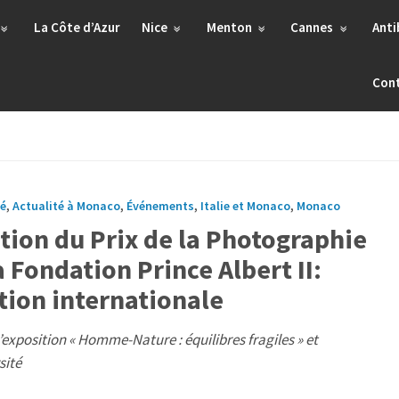
La Côte d’Azur
Nice
Menton
Cannes
Anti
Con
té
,
Actualité à Monaco
,
Événements
,
Italie et Monaco
,
Monaco
tion du Prix de la Photographie
Fondation Prince Albert II:
tion internationale
exposition « Homme-Nature : équilibres fragiles » et
sité