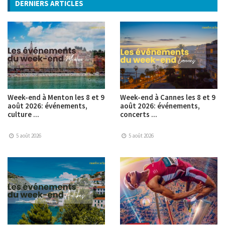
DERNIERS ARTICLES
Week-end à Menton les 8 et 9
Week-end à Cannes les 8 et 9
août 2026: événements,
août 2026: événements,
culture ...
concerts ...
5 août 2026
5 août 2026