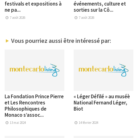
festivals et expositions à
événements, culture et
ne pa...
sorties sur la Cô...
7 août 2026
7 août 2026
Vous pourriez aussi être intéressé par:
La Fondation Prince Pierre
« Léger Défilé » au muséè
et Les Rencontres
National Fernand Léger,
Philosophiques de
Biot
Monaco s’assoc...
13 mai 2024
14 février 2024