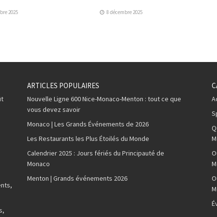
bre 2025
8 décembre 2025
ARTICLES POPULAIRES
C
ût
Nouvelle Ligne 600 Nice-Monaco-Menton : tout ce que
A
vous devez savoir
S
Monaco | Les Grands Événements de 2026
Q
Les Restaurants les Plus Étoilés du Monde
M
Calendrier 2025 : Jours fériés du Principauté de
O
Monaco
M
Menton | Grands événements 2026
O
nts,
M
É
s,