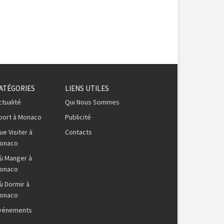
ATÉGORIES
LIENS UTILES
ctualité
Qui Nous Sommes
port à Monaco
Publicité
ue Visiter à
Contacts
onaco
ù Manger à
onaco
ù Dormir à
onaco
vénements