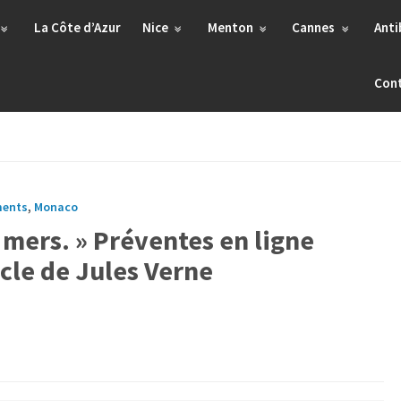
La Côte d’Azur
Nice
Menton
Cannes
Anti
Con
ments
,
Monaco
s mers. » Préventes en ligne
cle de Jules Verne