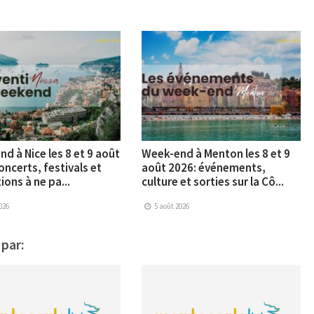
d à Nice les 8 et 9 août
Week-end à Menton les 8 et 9
oncerts, festivals et
août 2026: événements,
ions à ne pa...
culture et sorties sur la Cô...
026
5 août 2026
 par: