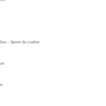
Tous – Sports de combat
ort
at