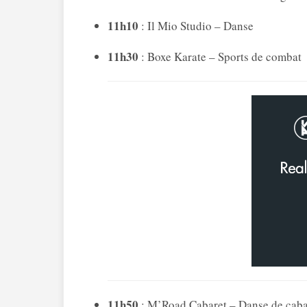
11h10
: Il Mio Studio – Danse
11h30
: Boxe Karate – Sports de combat
11h50
: M’Road Cabaret – Danse de caba