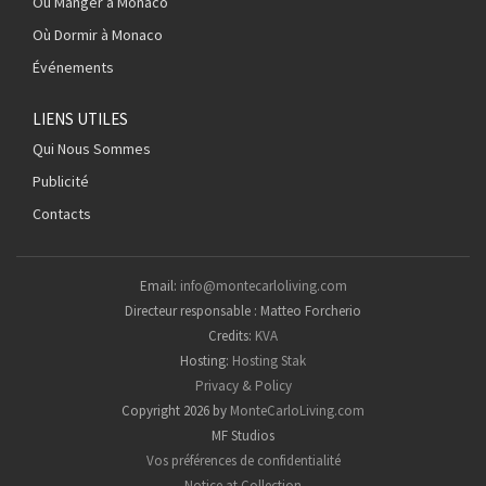
Où Manger à Monaco
Où Dormir à Monaco
Événements
LIENS UTILES
Qui Nous Sommes
Publicité
Contacts
Email:
info@montecarloliving.com
Directeur responsable : Matteo Forcherio
Credits:
KVA
Hosting:
Hosting Stak
Privacy & Policy
Copyright 2026 by
MonteCarloLiving.com
MF Studios
Vos préférences de confidentialité
Notice at Collection