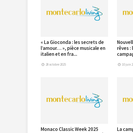
« La Gioconda : les secrets de
Nouvell
l’amour… », pièce musicale en
rêves :
italien et en fra...
campag
28 octobre 2025
10 juin 
Monaco Classic Week 2025
La camp