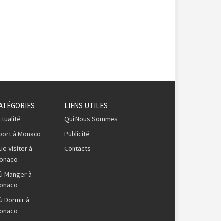
ATÉGORIES
LIENS UTILES
ctualité
Qui Nous Sommes
port à Monaco
Publicité
ue Visiter à
Contacts
onaco
ù Manger à
onaco
ù Dormir à
onaco