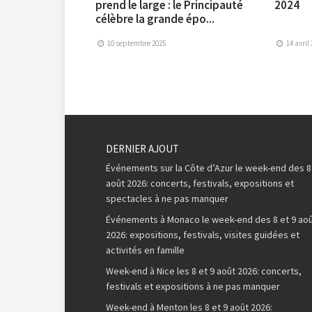
prend le large : le Principauté
2024
célèbre la grande épo...
10 septembre 2025
14 avril
DERNIER AJOUT
Événements sur la Côte d’Azur le week-end des 8
août 2026: concerts, festivals, expositions et
spectacles à ne pas manquer
Événements à Monaco le week-end des 8 et 9 ao
2026: expositions, festivals, visites guidées et
activités en famille
Week-end à Nice les 8 et 9 août 2026: concerts,
festivals et expositions à ne pas manquer
Week-end à Menton les 8 et 9 août 2026: