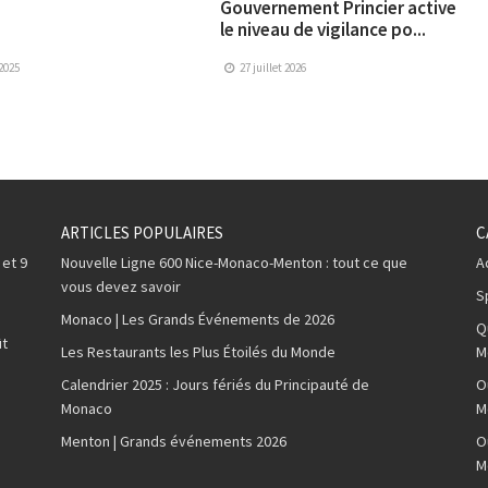
Gouvernement Princier active
le niveau de vigilance po...
 2025
27 juillet 2026
ARTICLES POPULAIRES
C
 et 9
Nouvelle Ligne 600 Nice-Monaco-Menton : tout ce que
A
vous devez savoir
S
Monaco | Les Grands Événements de 2026
Q
ût
Les Restaurants les Plus Étoilés du Monde
M
Calendrier 2025 : Jours fériés du Principauté de
O
Monaco
M
Menton | Grands événements 2026
O
M