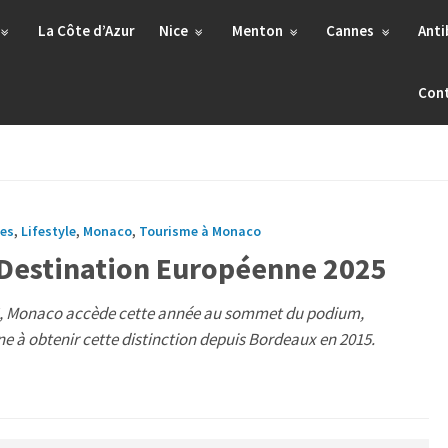
La Côte d’Azur
Nice
Menton
Cannes
Anti
Con
bes
,
Lifestyle
,
Monaco
,
Tourisme à Monaco
 Destination Européenne 2025
4, Monaco accède cette année au sommet du podium,
e à obtenir cette distinction depuis Bordeaux en 2015.