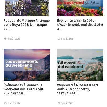
Festival de Musique Ancienne
Événements sur la Côte
de la Roya 2026: la musique
d’Azur le week-end des 8 et 9
bar ...
a ...
6 août 2026
6 août 2026
Événements à Monaco le
Week-end à Nice les 8 et 9
week-end des 8 et 9 août
août 2026: concerts,
2026: exposi ...
festivals et ...
6 août 2026
6 août 2026