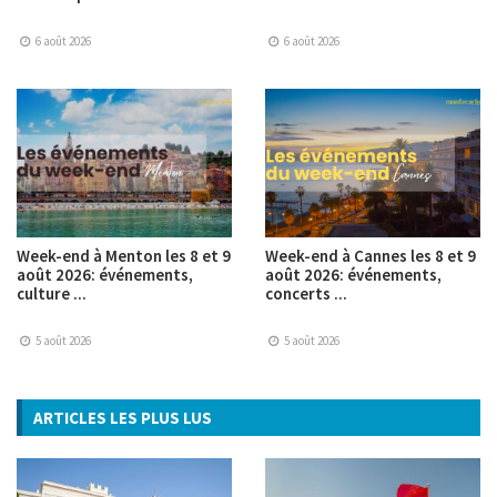
6 août 2026
6 août 2026
Week-end à Menton les 8 et 9
Week-end à Cannes les 8 et 9
août 2026: événements,
août 2026: événements,
culture ...
concerts ...
5 août 2026
5 août 2026
ARTICLES LES PLUS LUS