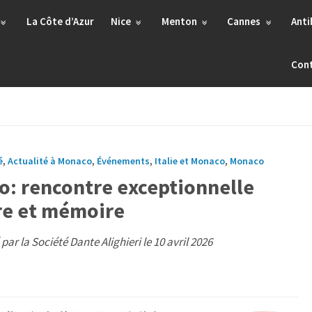
La Côte d’Azur
Nice
Menton
Cannes
Anti
Con
é
,
Actualité à Monaco
,
Événements
,
Italie et Monaco
,
Monaco
o: rencontre exceptionnelle
ure et mémoire
 par la Société Dante Alighieri le 10 avril 2026