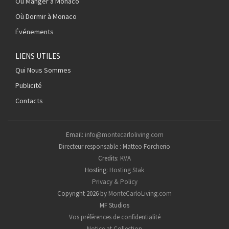
Où Manger à Monaco
Où Dormir à Monaco
Événements
LIENS UTILES
Qui Nous Sommes
Publicité
Contacts
Email:
info@montecarloliving.com
Directeur responsable : Matteo Forcherio
Credits:
KVA
Hosting:
Hosting Stak
Privacy & Policy
Copyright 2026 by
MonteCarloLiving.com
MF Studios
Vos préférences de confidentialité
Notice at Collection